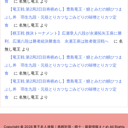
食
に
名無し竜王
より
【竜王戦 第2局2日目将棋めし】豊島竜王・鰻とみだの鰻ひつま
ぶし丼 羽生九段・元祖とりカツなごみどりの味噌とりカツ定
食
に
名無し竜王
より
【棋王戦 挑決トーナメント】広瀬章人八段が永瀬拓矢王座に勝
利、広瀬八段は勝者組決勝進出 永瀬王座は敗者復活戦へ
に
名
無し竜王
より
【竜王戦 第2局2日目将棋めし】豊島竜王・鰻とみだの鰻ひつま
ぶし丼 羽生九段・元祖とりカツなごみどりの味噌とりカツ定
食
に
名無し竜王
より
【竜王戦 第2局2日目将棋めし】豊島竜王・鰻とみだの鰻ひつま
ぶし丼 羽生九段・元祖とりカツなごみどりの味噌とりカツ定
食
に
名無し竜王
より
Copyright ©
2026
竜王名人速報｜将棋対局・棋士・最新情報まとめ
All Rights