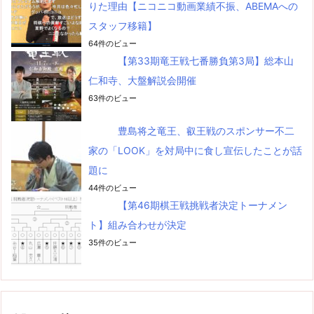
りた理由【ニコニコ動画業績不振、ABEMAへの
スタッフ移籍】
64件のビュー
【第33期竜王戦七番勝負第3局】総本山
仁和寺、大盤解説会開催
63件のビュー
豊島将之竜王、叡王戦のスポンサー不二
家の「LOOK」を対局中に食し宣伝したことが話
題に
44件のビュー
【第46期棋王戦挑戦者決定トーナメン
ト】組み合わせが決定
35件のビュー