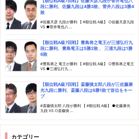
【順位戦A級7回戦】佐藤天彦九段が菅井竜也八
段に勝利、佐藤九段は4勝3敗、菅井八段は3勝4
敗
#佐藤天彦 九段が勝利 【 #順位戦 A級】 ○佐藤天彦九段
VS ●菅井竜也八 ...
【順位戦A級7回戦】豊島将之竜王が三浦弘行九
段に勝利、豊島竜王は5勝2敗 、 三浦九段は1勝
6敗
#豊島将之 竜王が勝利 【 #順位戦 A級】 ○豊島将之竜王
VS ●三浦弘行九 ...
【順位戦A級7回戦】斎藤慎太郎八段が三佐藤康
光九段に勝利、斎藤八段は6勝1敗で首位をキー
プ
#斎藤慎太郎 八段が勝利 【 #順位戦 A級】 ●佐藤康光
九段 VS ○斎藤慎 ...
カテゴリー