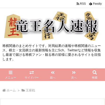
RSS
Feedly
将棋関連のまとめサイトです。対局結果の速報や将棋関連のニュー
ス、棋士・女流棋士の最新情報を主に5ch、Twitterなど情報を収集
し最速で届ける将棋ファン・観る将の皆様に愛されるサイトを目指
します。
メニュー
サイドバー
前へ
次へ
検索
ホーム
>
王座戦