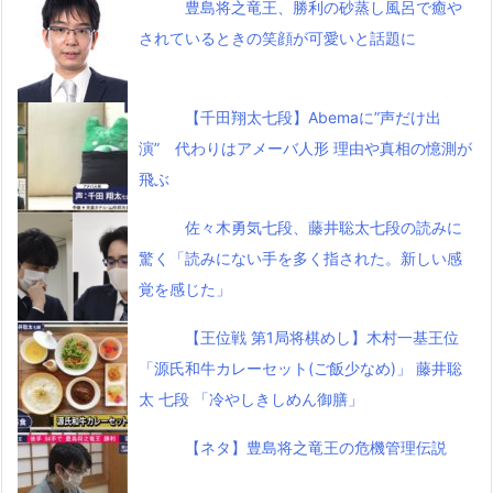
豊島将之竜王、勝利の砂蒸し風呂で癒や
されているときの笑顔が可愛いと話題に
【千田翔太七段】Abemaに”声だけ出
演” 代わりはアメーバ人形 理由や真相の憶測が
飛ぶ
佐々木勇気七段、藤井聡太七段の読みに
驚く「読みにない手を多く指された。新しい感
覚を感じた」
【王位戦 第1局将棋めし】木村一基王位
「源氏和牛カレーセット(ご飯少なめ)」 藤井聡
太 七段 「冷やしきしめん御膳」
【ネタ】豊島将之竜王の危機管理伝説