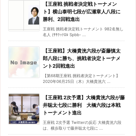
【王座戦 挑戦者決定戦トーナメン
ト】横山泰明七段が広瀬章人八段に
勝利、2回戦進出
王座戦 挑戦者決定戦トーナメント 982名無し
名人 (ｻｻｸｯﾃﾛﾙ Spbb- ...
【王座戦】大橋貴洸六段が斎藤慎太
郎八段に勝ち、挑戦者決定トーナメ
ント2回戦進出
【第68期王座戦 挑戦者決定トーナメント】
2020年06月25日（木）大橋貴洸六 ...
【王座戦 2次予選】大橋貴洸六段が藤
井聡太七段に勝利 大橋六段は本戦
トーナメント進出
王座戦 2次予選 Twitterの反応 大橋貴洸六段
は、横歩取りで藤井聡太七段に ...