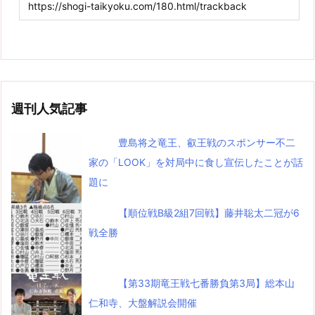
週刊人気記事
豊島将之竜王、叡王戦のスポンサー不二
家の「LOOK」を対局中に食し宣伝したことが話
題に
【順位戦B級2組7回戦】藤井聡太二冠が6
戦全勝
【第33期竜王戦七番勝負第3局】総本山
仁和寺、大盤解説会開催