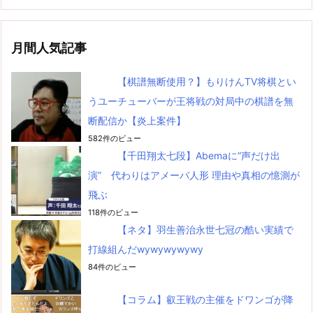
月間人気記事
【棋譜無断使用？】もりけんTV将棋とい
うユーチューバーが王将戦の対局中の棋譜を無
断配信か【炎上案件】
582件のビュー
【千田翔太七段】Abemaに”声だけ出
演” 代わりはアメーバ人形 理由や真相の憶測が
飛ぶ
118件のビュー
【ネタ】羽生善治永世七冠の酷い実績で
打線組んだwywywywywy
84件のビュー
【コラム】叡王戦の主催をドワンゴが降