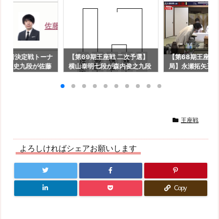
挑戦者決定戦トーナ
【第69期王座戦 二次予選】
【第68期王座戦
行方尚史九段が佐藤
横山泰明七段が森内俊之九段
局】永瀬拓矢王
勝利、2回戦進出
に勝利、二次予選準決勝進出
九段に勝利、シリ
勝2敗で初防衛＆
王座戦
よろしければシェアお願いします
Copy