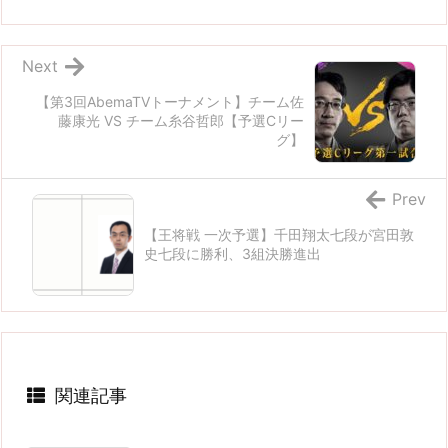
Next
【第3回AbemaTVトーナメント】チーム佐
藤康光 VS チーム糸谷哲郎【予選Cリー
グ】
Prev
【王将戦 一次予選】千田翔太七段が宮田敦
史七段に勝利、3組決勝進出
関連記事