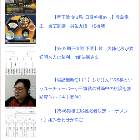
【竜王戦 第3局1日目将棋めし】豊島竜
王・御室御膳 羽生九段・桜御膳
【第62期王位戦 予選】片上大輔七段が渡
辺明名人に勝利、4組決勝進出
【棋譜無断使用？】もりけんTV将棋とい
うユーチューバーが王将戦の対局中の棋譜を無
断配信か【炎上案件】
【第46期棋王戦挑戦者決定トーナメン
ト】組み合わせが決定