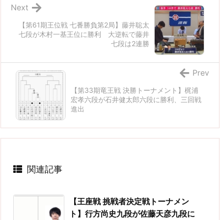
Next
【第61期王位戦 七番勝負第2局】藤井聡太
七段が木村一基王位に勝利 大逆転で藤井
七段は2連勝
Prev
【第33期竜王戦 決勝トーナメント】梶浦
宏孝六段が石井健太郎六段に勝利、三回戦
進出
関連記事
【王座戦 挑戦者決定戦トーナメン
ト】行方尚史九段が佐藤天彦九段に