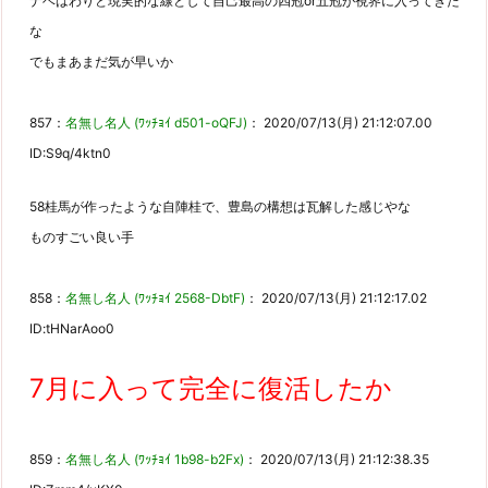
ナベはわりと現実的な線として自己最高の四冠or五冠が視界に入ってきた
な
でもまあまだ気が早いか
857：
名無し名人 (ﾜｯﾁｮｲ d501-oQFJ)
： 2020/07/13(月) 21:12:07.00
ID:S9q/4ktn0
58桂馬が作ったような自陣桂で、豊島の構想は瓦解した感じやな
ものすごい良い手
858：
名無し名人 (ﾜｯﾁｮｲ 2568-DbtF)
： 2020/07/13(月) 21:12:17.02
ID:tHNarAoo0
7月に入って完全に復活したか
859：
名無し名人 (ﾜｯﾁｮｲ 1b98-b2Fx)
： 2020/07/13(月) 21:12:38.35