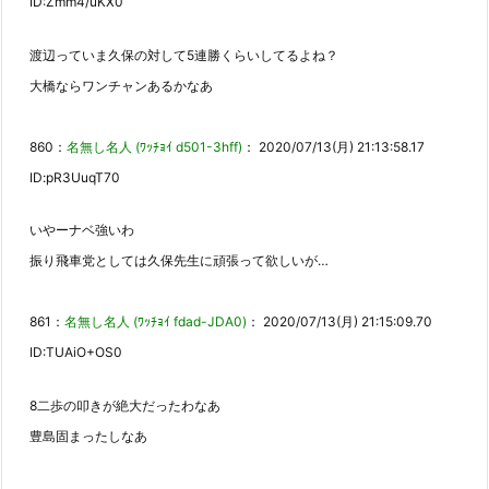
ID:Zmm4/uKX0
渡辺っていま久保の対して5連勝くらいしてるよね？
大橋ならワンチャンあるかなあ
860：
名無し名人 (ﾜｯﾁｮｲ d501-3hff)
： 2020/07/13(月) 21:13:58.17
ID:pR3UuqT70
いやーナベ強いわ
振り飛車党としては久保先生に頑張って欲しいが…
861：
名無し名人 (ﾜｯﾁｮｲ fdad-JDA0)
： 2020/07/13(月) 21:15:09.70
ID:TUAiO+OS0
8二歩の叩きが絶大だったわなあ
豊島固まったしなあ