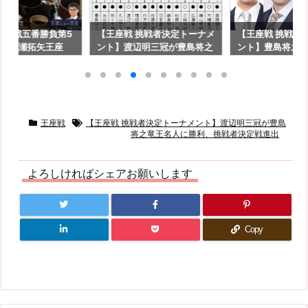
王座戦五番勝負第5
【王座戦 挑戦者決定トーナメ
【王座戦 挑戦者
し】永瀬拓矢王座
ント】渡辺明三冠が豊島将之
ント】豊島将之
和小箱ランチ＋アイ
竜王名人に勝利、挑戦者決定
忠久九段に勝利
ー＋抹茶」久保利明
戦進出
段が横山泰明七
ェフ特選ビーフシチ
決勝進出
ーロン茶＋オレンジ
」
王座戦
【王座戦 挑戦者決定トーナメント】渡辺明三冠が豊島
将之竜王名人に勝利、挑戦者決定戦進出
よろしければシェアお願いします
Copy