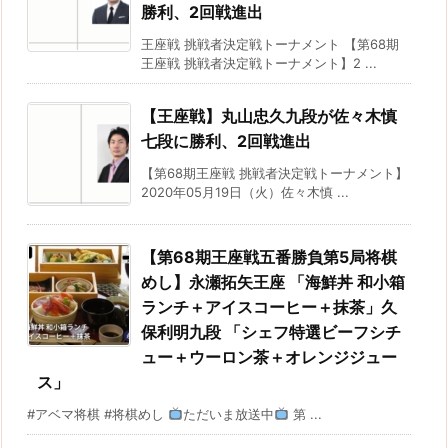
勝利、2回戦進出
王座戦 挑戦者決定戦トーナメント 【第68期
王座戦 挑戦者決定戦トーナメント】2 ...
【王座戦】丸山忠久九段が佐々木慎
七段に勝利、2回戦進出
【第68期王座戦 挑戦者決定戦トーナメント】
2020年05月19日（火）佐々木慎 ...
【第68期王座戦五番勝負第5局将棋
めし】永瀬拓矢王座 「海鮮丼 和小箱
ランチ＋アイスコーヒー＋抹茶」久
保利明九段 「シェフ特選ビーフシチ
ュー＋ウーロン茶＋オレンジジュー
ス」
#アベマ将棋 #将棋めし
ただいま放送中
第 ...