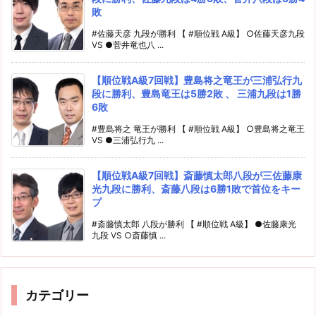
敗
#佐藤天彦 九段が勝利 【 #順位戦 A級】 ○佐藤天彦九段
VS ●菅井竜也八 ...
【順位戦A級7回戦】豊島将之竜王が三浦弘行九
段に勝利、豊島竜王は5勝2敗 、 三浦九段は1勝
6敗
#豊島将之 竜王が勝利 【 #順位戦 A級】 ○豊島将之竜王
VS ●三浦弘行九 ...
【順位戦A級7回戦】斎藤慎太郎八段が三佐藤康
光九段に勝利、斎藤八段は6勝1敗で首位をキー
プ
#斎藤慎太郎 八段が勝利 【 #順位戦 A級】 ●佐藤康光
九段 VS ○斎藤慎 ...
カテゴリー