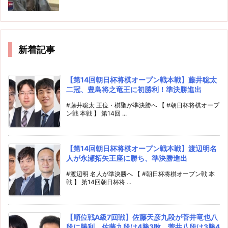
新着記事
【第14回朝日杯将棋オープン戦本戦】藤井聡太
二冠、豊島将之竜王に初勝利！準決勝進出
#藤井聡太 王位・棋聖が準決勝へ 【 #朝日杯将棋オープ
ン戦 本戦 】 第14回 ...
【第14回朝日杯将棋オープン戦本戦】渡辺明名
人が永瀬拓矢王座に勝ち、準決勝進出
#渡辺明 名人が準決勝へ 【 #朝日杯将棋オープン戦 本
戦 】 第14回朝日杯将 ...
【順位戦A級7回戦】佐藤天彦九段が菅井竜也八
段に勝利、佐藤九段は4勝3敗、菅井八段は3勝4