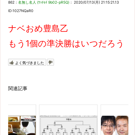
862：
名無し名人 (ﾜｯﾁｮｲ 9b02-pR5Q)
： 2020/07/13(月) 21:15:21.13
ID:1027NQaR0
ナベおめ豊島乙
もう1個の準決勝はいつだろう
よく気づきました
関連記事