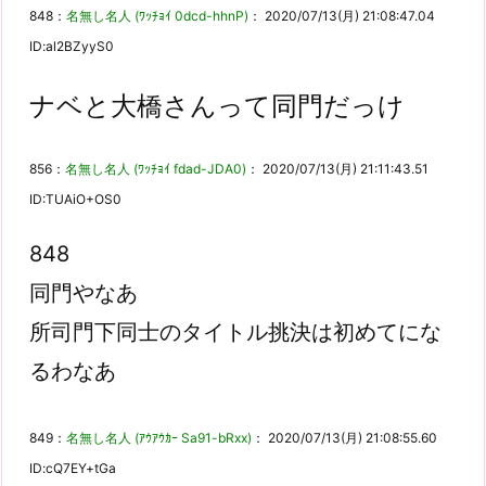
848：
名無し名人 (ﾜｯﾁｮｲ 0dcd-hhnP)
： 2020/07/13(月) 21:08:47.04
ID:al2BZyyS0
ナベと大橋さんって同門だっけ
856：
名無し名人 (ﾜｯﾁｮｲ fdad-JDA0)
： 2020/07/13(月) 21:11:43.51
ID:TUAiO+OS0
848
同門やなあ
所司門下同士のタイトル挑決は初めてにな
るわなあ
849：
名無し名人 (ｱｳｱｳｶｰ Sa91-bRxx)
： 2020/07/13(月) 21:08:55.60
ID:cQ7EY+tGa