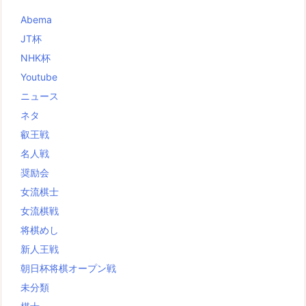
Abema
JT杯
NHK杯
Youtube
ニュース
ネタ
叡王戦
名人戦
奨励会
女流棋士
女流棋戦
将棋めし
新人王戦
朝日杯将棋オープン戦
未分類