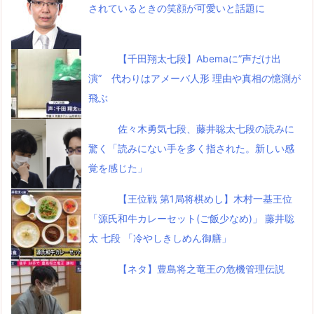
されているときの笑顔が可愛いと話題に
【千田翔太七段】Abemaに”声だけ出
演” 代わりはアメーバ人形 理由や真相の憶測が
飛ぶ
佐々木勇気七段、藤井聡太七段の読みに
驚く「読みにない手を多く指された。新しい感
覚を感じた」
【王位戦 第1局将棋めし】木村一基王位
「源氏和牛カレーセット(ご飯少なめ)」 藤井聡
太 七段 「冷やしきしめん御膳」
【ネタ】豊島将之竜王の危機管理伝説