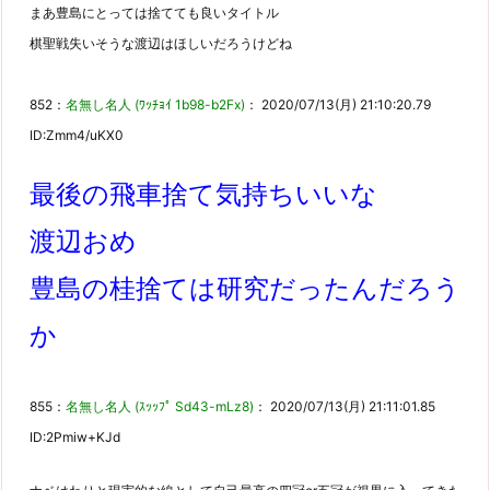
まあ豊島にとっては捨てても良いタイトル
棋聖戦失いそうな渡辺はほしいだろうけどね
852：
名無し名人 (ﾜｯﾁｮｲ 1b98-b2Fx)
： 2020/07/13(月) 21:10:20.79
ID:Zmm4/uKX0
最後の飛車捨て気持ちいいな
渡辺おめ
豊島の桂捨ては研究だったんだろう
か
855：
名無し名人 (ｽｯｯﾌﾟ Sd43-mLz8)
： 2020/07/13(月) 21:11:01.85
ID:2Pmiw+KJd