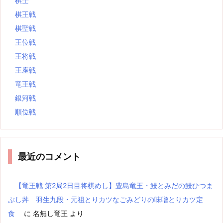
棋士
棋王戦
棋聖戦
王位戦
王将戦
王座戦
竜王戦
銀河戦
順位戦
最近のコメント
【竜王戦 第2局2日目将棋めし】豊島竜王・鰻とみだの鰻ひつま
ぶし丼 羽生九段・元祖とりカツなごみどりの味噌とりカツ定
食
に
名無し竜王
より