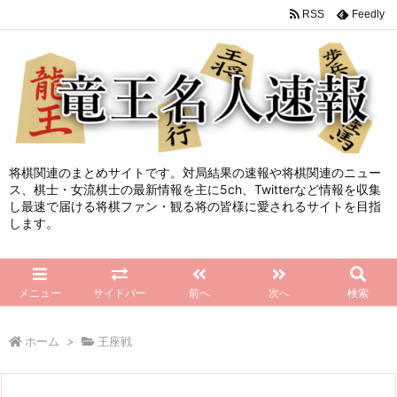
RSS
Feedly
将棋関連のまとめサイトです。対局結果の速報や将棋関連のニュー
ス、棋士・女流棋士の最新情報を主に5ch、Twitterなど情報を収集
し最速で届ける将棋ファン・観る将の皆様に愛されるサイトを目指
します。
メニュー
サイドバー
前へ
次へ
検索
ホーム
>
王座戦