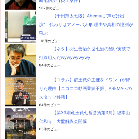
断配信か【炎上案件】
582件のビュー
【千田翔太七段】Abemaに”声だけ出
演” 代わりはアメーバ人形 理由や真相の憶測が
飛ぶ
118件のビュー
【ネタ】羽生善治永世七冠の酷い実績で
打線組んだwywywywywy
84件のビュー
【コラム】叡王戦の主催をドワンゴが降
りた理由【ニコニコ動画業績不振、ABEMAへの
スタッフ移籍】
64件のビュー
【第33期竜王戦七番勝負第3局】総本山
仁和寺、大盤解説会開催
63件のビュー