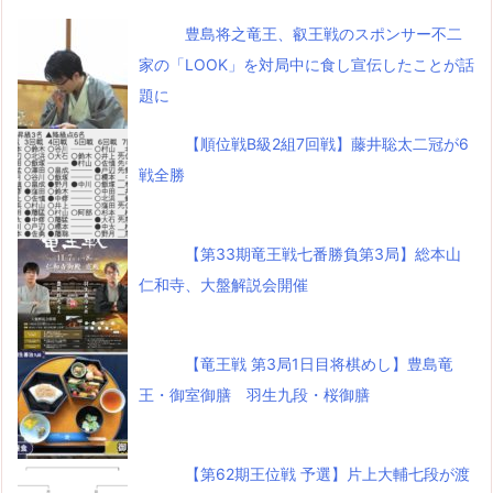
豊島将之竜王、叡王戦のスポンサー不二
家の「LOOK」を対局中に食し宣伝したことが話
題に
【順位戦B級2組7回戦】藤井聡太二冠が6
戦全勝
【第33期竜王戦七番勝負第3局】総本山
仁和寺、大盤解説会開催
【竜王戦 第3局1日目将棋めし】豊島竜
王・御室御膳 羽生九段・桜御膳
【第62期王位戦 予選】片上大輔七段が渡