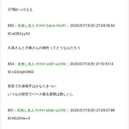
37飛かっけええ
850：
名無し名人 (ﾜｯﾁｮｲ 0dcd-hhnP)
： 2020/07/13(月) 21:09:18.50
ID:al2BZyyS0
久保さんと大橋さんの相性ってどうなんだろう
854：
名無し名人 (ﾜｯﾁｮｲ cd5f-ucCN)
： 2020/07/13(月) 21:10:51.13
ID:vSSIrsjh0
850
初見で久保相手はかなりきつい
いつもの研究でペース握る展開は難しいし
851：
名無し名人 (ﾜｯﾁｮｲ a5da-ucCN)
： 2020/07/13(月) 21:09:27.88
ID:NfJ0Hte+0