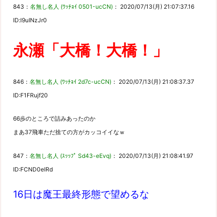
843：
名無し名人 (ﾜｯﾁｮｲ 0501-ucCN)
： 2020/07/13(月) 21:07:37.16
ID:l9uINzJr0
永瀬「大橋！大橋！」
846：
名無し名人 (ﾜｯﾁｮｲ 2d7c-ucCN)
： 2020/07/13(月) 21:08:37.37
ID:F1FRujf20
66歩のところで詰みあったのか
まあ37飛車ただ捨ての方がカッコイイなｗ
847：
名無し名人 (ｽｯｯﾌﾟ Sd43-eEvq)
： 2020/07/13(月) 21:08:41.97
ID:FCND0eIRd
16日は魔王最終形態で望めるな