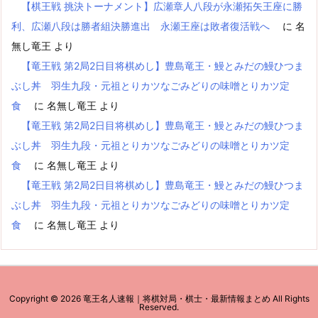
【棋王戦 挑決トーナメント】広瀬章人八段が永瀬拓矢王座に勝
利、広瀬八段は勝者組決勝進出 永瀬王座は敗者復活戦へ
に
名
無し竜王
より
【竜王戦 第2局2日目将棋めし】豊島竜王・鰻とみだの鰻ひつま
ぶし丼 羽生九段・元祖とりカツなごみどりの味噌とりカツ定
食
に
名無し竜王
より
【竜王戦 第2局2日目将棋めし】豊島竜王・鰻とみだの鰻ひつま
ぶし丼 羽生九段・元祖とりカツなごみどりの味噌とりカツ定
食
に
名無し竜王
より
【竜王戦 第2局2日目将棋めし】豊島竜王・鰻とみだの鰻ひつま
ぶし丼 羽生九段・元祖とりカツなごみどりの味噌とりカツ定
食
に
名無し竜王
より
Copyright ©
2026
竜王名人速報｜将棋対局・棋士・最新情報まとめ
All Rights
Reserved.