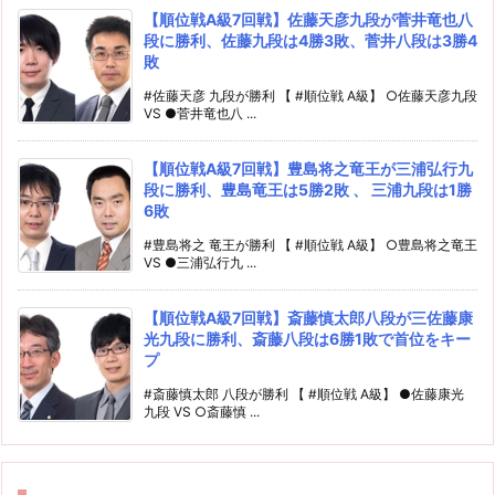
【順位戦A級7回戦】佐藤天彦九段が菅井竜也八
段に勝利、佐藤九段は4勝3敗、菅井八段は3勝4
敗
#佐藤天彦 九段が勝利 【 #順位戦 A級】 ○佐藤天彦九段
VS ●菅井竜也八 ...
【順位戦A級7回戦】豊島将之竜王が三浦弘行九
段に勝利、豊島竜王は5勝2敗 、 三浦九段は1勝
6敗
#豊島将之 竜王が勝利 【 #順位戦 A級】 ○豊島将之竜王
VS ●三浦弘行九 ...
【順位戦A級7回戦】斎藤慎太郎八段が三佐藤康
光九段に勝利、斎藤八段は6勝1敗で首位をキー
プ
#斎藤慎太郎 八段が勝利 【 #順位戦 A級】 ●佐藤康光
九段 VS ○斎藤慎 ...