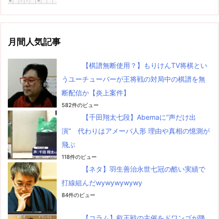
月間人気記事
【棋譜無断使用？】もりけんTV将棋とい
うユーチューバーが王将戦の対局中の棋譜を無
断配信か【炎上案件】
582件のビュー
【千田翔太七段】Abemaに”声だけ出
演” 代わりはアメーバ人形 理由や真相の憶測が
飛ぶ
118件のビュー
【ネタ】羽生善治永世七冠の酷い実績で
打線組んだwywywywywy
84件のビュー
【コラム】叡王戦の主催をドワンゴが降