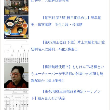
【竜王戦 第3局1日目将棋めし】豊島竜
王・御室御膳 羽生九段・桜御膳
【第62期王位戦 予選】片上大輔七段が渡
辺明名人に勝利、4組決勝進出
【棋譜無断使用？】もりけんTV将棋とい
うユーチューバーが王将戦の対局中の棋譜を無
断配信か【炎上案件】
【第46期棋王戦挑戦者決定トーナメン
ト】組み合わせが決定