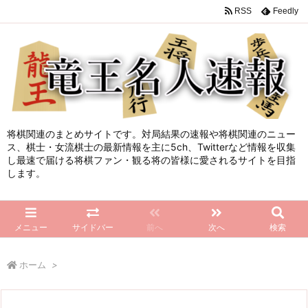
RSS
Feedly
将棋関連のまとめサイトです。対局結果の速報や将棋関連のニュー
ス、棋士・女流棋士の最新情報を主に5ch、Twitterなど情報を収集
し最速で届ける将棋ファン・観る将の皆様に愛されるサイトを目指
します。
メニュー
サイドバー
前へ
次へ
検索
ホーム
>