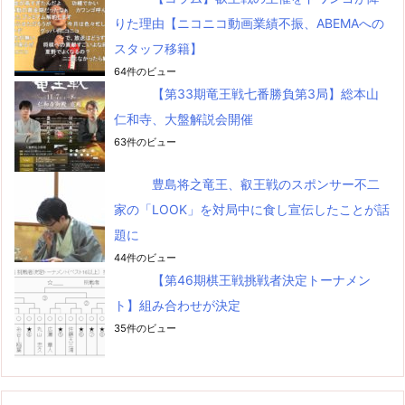
りた理由【ニコニコ動画業績不振、ABEMAへの
スタッフ移籍】
64件のビュー
【第33期竜王戦七番勝負第3局】総本山
仁和寺、大盤解説会開催
63件のビュー
豊島将之竜王、叡王戦のスポンサー不二
家の「LOOK」を対局中に食し宣伝したことが話
題に
44件のビュー
【第46期棋王戦挑戦者決定トーナメン
ト】組み合わせが決定
35件のビュー