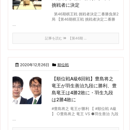
挑戦者に決定
第46期棋王戦 挑戦者決定二番勝負第2
局 【第46期棋王戦 挑戦者決定二番勝
...
記事を読む
【第46期 ...
2020年12月26日
順位戦
【順位戦A級6回戦】豊島将之
竜王が羽生善治九段に勝利、豊
島竜王は4勝2敗に・羽生九段
は2勝4敗に
#豊島将之 竜王が勝利 【 #順位戦 A級
】 ○豊島将之 竜王 VS ●羽生善治 九段
...