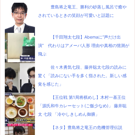
豊島将之竜王、勝利の砂蒸し風呂で癒や
されているときの笑顔が可愛いと話題に
【千田翔太七段】Abemaに”声だけ出
演” 代わりはアメーバ人形 理由や真相の憶測が
飛ぶ
佐々木勇気七段、藤井聡太七段の読みに
驚く「読みにない手を多く指された。新しい感
覚を感じた」
【王位戦 第1局将棋めし】木村一基王位
「源氏和牛カレーセット(ご飯少なめ)」 藤井聡
太 七段 「冷やしきしめん御膳」
【ネタ】豊島将之竜王の危機管理伝説