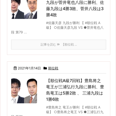
九段が菅井竜也八段に勝利、佐
藤九段は4勝3敗、菅井八段は3
勝4敗
#佐藤天彦 九段が勝利 【 #順位戦 A
級】 ○佐藤天彦九段 VS ●菅井竜也八
段 第79 ...
記事を読む
【順位戦 ...
2021年1月14日
順位戦
【順位戦A級7回戦】豊島将之
竜王が三浦弘行九段に勝利、豊
島竜王は5勝2敗 、 三浦九段は
1勝6敗
#豊島将之 竜王が勝利 【 #順位戦 A
級】 ○豊島将之竜王 VS ●三浦弘行九