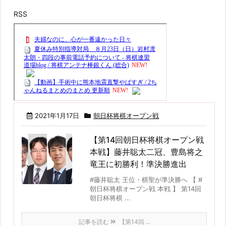
RSS
2021年1月17日
朝日杯将棋オープン戦
【第14回朝日杯将棋オープン戦
本戦】藤井聡太二冠、豊島将之
竜王に初勝利！準決勝進出
#藤井聡太 王位・棋聖が準決勝へ 【 #
朝日杯将棋オープン戦 本戦 】 第14回
朝日杯将棋 ...
記事を読む
【第14回 ...