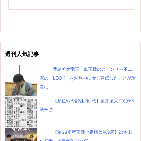
週刊人気記事
豊島将之竜王、叡王戦のスポンサー不二
家の「LOOK」を対局中に食し宣伝したことが話
題に
【順位戦B級2組7回戦】藤井聡太二冠が6
戦全勝
【第33期竜王戦七番勝負第3局】総本山
仁和寺、大盤解説会開催