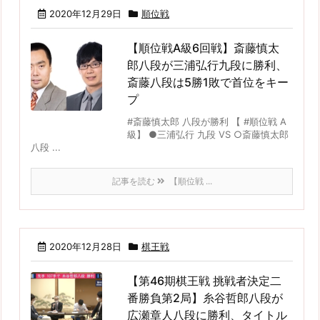
2020年12月29日
順位戦
【順位戦A級6回戦】斎藤慎太
郎八段が三浦弘行九段に勝利、
斎藤八段は5勝1敗で首位をキー
プ
#斎藤慎太郎 八段が勝利 【 #順位戦 A
級】 ●三浦弘行 九段 VS ○斎藤慎太郎
八段 ...
記事を読む
【順位戦 ...
2020年12月28日
棋王戦
【第46期棋王戦 挑戦者決定二
番勝負第2局】糸谷哲郎八段が
広瀬章人八段に勝利、タイトル