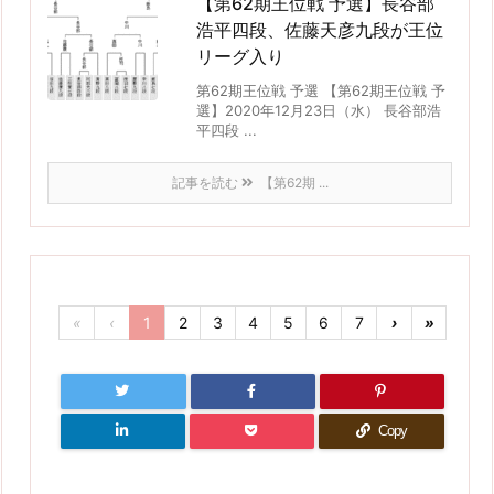
【第62期王位戦 予選】長谷部
浩平四段、佐藤天彦九段が王位
リーグ入り
第62期王位戦 予選 【第62期王位戦 予
選】2020年12月23日（水） 長谷部浩
平四段 ...
記事を読む
【第62期 ...
«
‹
1
2
3
4
5
6
7
›
»
Copy