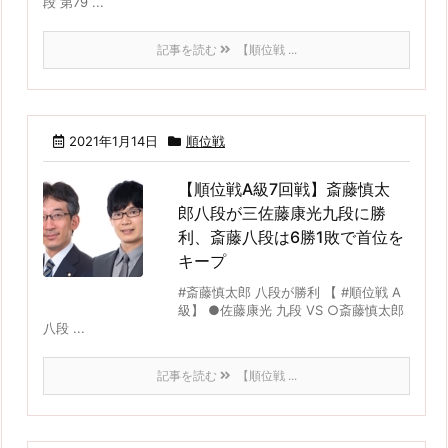
段 第79 ...
記事を読む
【順位戦 ...
2021年1月14日
順位戦
【順位戦A級7回戦】斎藤慎太
郎八段が三佐藤康光九段に勝
利、斎藤八段は6勝1敗で首位を
キープ
#斎藤慎太郎 八段が勝利 【 #順位戦 A
級】 ●佐藤康光 九段 VS ○斎藤慎太郎
八段 ...
記事を読む
【順位戦 ...