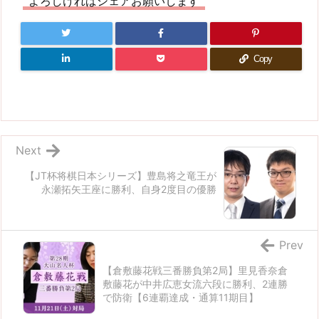
よろしければシェアお願いします
Copy
Next
【JT杯将棋日本シリーズ】豊島将之竜王が
永瀬拓矢王座に勝利、自身2度目の優勝
Prev
【倉敷藤花戦三番勝負第2局】里見香奈倉
敷藤花が中井広恵女流六段に勝利、2連勝
で防衛【6連覇達成・通算11期目】