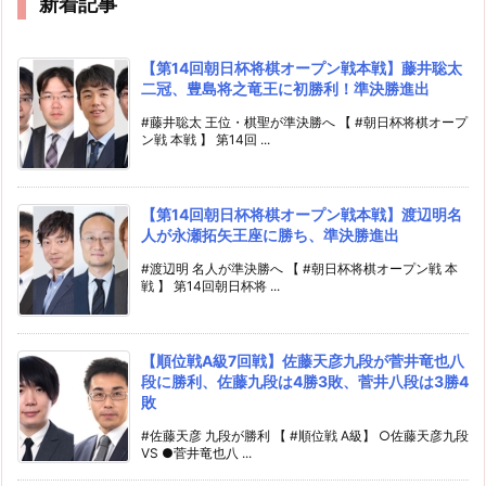
新着記事
【第14回朝日杯将棋オープン戦本戦】藤井聡太
二冠、豊島将之竜王に初勝利！準決勝進出
#藤井聡太 王位・棋聖が準決勝へ 【 #朝日杯将棋オープ
ン戦 本戦 】 第14回 ...
【第14回朝日杯将棋オープン戦本戦】渡辺明名
人が永瀬拓矢王座に勝ち、準決勝進出
#渡辺明 名人が準決勝へ 【 #朝日杯将棋オープン戦 本
戦 】 第14回朝日杯将 ...
【順位戦A級7回戦】佐藤天彦九段が菅井竜也八
段に勝利、佐藤九段は4勝3敗、菅井八段は3勝4
敗
#佐藤天彦 九段が勝利 【 #順位戦 A級】 ○佐藤天彦九段
VS ●菅井竜也八 ...