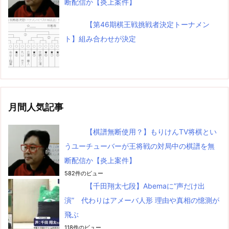
断配信か【炎上案件】
【第46期棋王戦挑戦者決定トーナメン
ト】組み合わせが決定
月間人気記事
【棋譜無断使用？】もりけんTV将棋とい
うユーチューバーが王将戦の対局中の棋譜を無
断配信か【炎上案件】
582件のビュー
【千田翔太七段】Abemaに”声だけ出
演” 代わりはアメーバ人形 理由や真相の憶測が
飛ぶ
118件のビュー