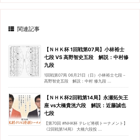
関連記事
【ＮＨＫ杯 1回戦第07局】小林裕士
七段 VS 高野智史五段 解説：中村修
九段
1回戦第07局 06月21日（日）小林裕士七段－
高野智史五段 解説：中村 修九段 ...
【ＮＨＫ杯2回戦第14局】永瀬拓矢王
座 vs大橋貴洸六段 解説：近藤誠也
七段
【第70回 #NHK杯 テレビ将棋トーナメント】
《2回戦第14局》 大橋六段投 ...