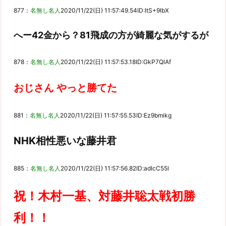
877：
名無し名人
2020/11/22(日) 11:57:49.54
ID:ItS+9IbX
へー42金から？81飛成の方が綺麗な気がするが
878：
名無し名人
2020/11/22(日) 11:57:53.18
ID:GkP7QlAf
おじさん やっと勝てた
881：
名無し名人
2020/11/22(日) 11:57:55.53
ID:Ez9bmikg
NHK相性悪いな藤井君
885：
名無し名人
2020/11/22(日) 11:57:56.82
ID:adIcC55l
祝！木村一基、対藤井聡太戦初勝
利！！