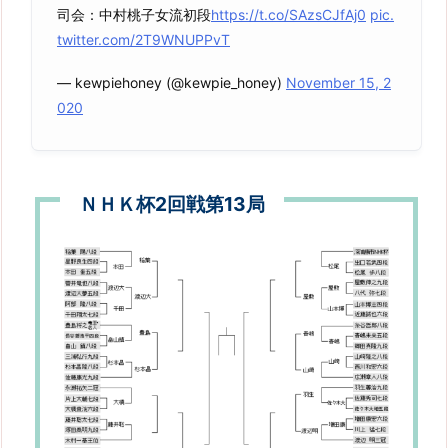
司会：中村桃子女流初段
https://t.co/SAzsCJfAj0
pic.
twitter.com/2T9WNUPPvT
— kewpiehoney (@kewpie_honey)
November 15, 2
020
ＮＨＫ杯2回戦第13局