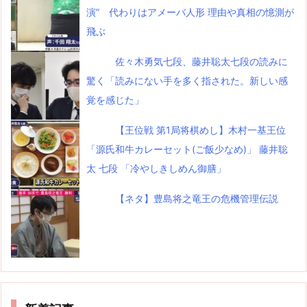
演” 代わりはアメーバ人形 理由や真相の憶測が
飛ぶ
佐々木勇気七段、藤井聡太七段の読みに
驚く「読みにない手を多く指された。新しい感
覚を感じた」
【王位戦 第1局将棋めし】木村一基王位
「源氏和牛カレーセット(ご飯少なめ)」 藤井聡
太 七段 「冷やしきしめん御膳」
【ネタ】豊島将之竜王の危機管理伝説