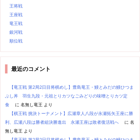
王将戦
王座戦
竜王戦
銀河戦
順位戦
最近のコメント
【竜王戦 第2局2日目将棋めし】豊島竜王・鰻とみだの鰻ひつま
ぶし丼 羽生九段・元祖とりカツなごみどりの味噌とりカツ定
食
に
名無し竜王
より
【棋王戦 挑決トーナメント】広瀬章人八段が永瀬拓矢王座に勝
利、広瀬八段は勝者組決勝進出 永瀬王座は敗者復活戦へ
に
名
無し竜王
より
【竜王戦 第2局2日目将棋めし】豊島竜王・鰻とみだの鰻ひつま