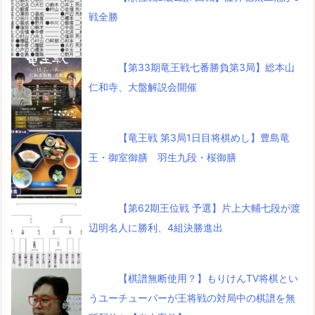
戦全勝
【第33期竜王戦七番勝負第3局】総本山
仁和寺、大盤解説会開催
【竜王戦 第3局1日目将棋めし】豊島竜
王・御室御膳 羽生九段・桜御膳
【第62期王位戦 予選】片上大輔七段が渡
辺明名人に勝利、4組決勝進出
【棋譜無断使用？】もりけんTV将棋とい
うユーチューバーが王将戦の対局中の棋譜を無