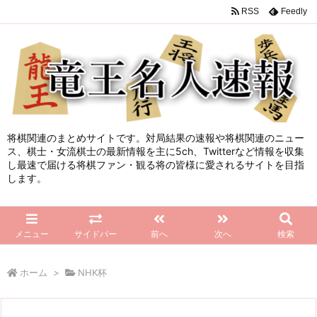
RSS
Feedly
将棋関連のまとめサイトです。対局結果の速報や将棋関連のニュー
ス、棋士・女流棋士の最新情報を主に5ch、Twitterなど情報を収集
し最速で届ける将棋ファン・観る将の皆様に愛されるサイトを目指
します。
メニュー
サイドバー
前へ
次へ
検索
ホーム
>
NHK杯