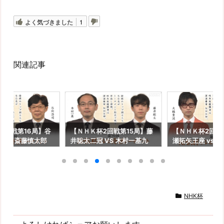
よく気づきました
1
関連記事
2回戦第16局】谷
【ＮＨＫ杯2回戦第15局】藤
【ＮＨＫ杯2回戦
 VS 斎藤慎太郎
井聡太二冠 VS 木村一基九
瀬拓矢王座 vs大
：糸谷哲郎 八段
段 解説：羽生善治九段
段 解説：近藤
NHK杯