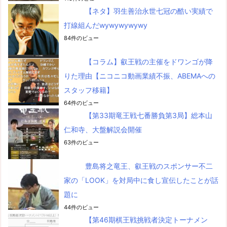
【ネタ】羽生善治永世七冠の酷い実績で
打線組んだwywywywywy
84件のビュー
【コラム】叡王戦の主催をドワンゴが降
りた理由【ニコニコ動画業績不振、ABEMAへの
スタッフ移籍】
64件のビュー
【第33期竜王戦七番勝負第3局】総本山
仁和寺、大盤解説会開催
63件のビュー
豊島将之竜王、叡王戦のスポンサー不二
家の「LOOK」を対局中に食し宣伝したことが話
題に
44件のビュー
【第46期棋王戦挑戦者決定トーナメン