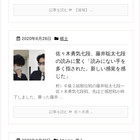
記事を読む
【速報】 ...
2020年6月26日
棋士
佐々木勇気七段、藤井聡太七段
の読みに驚く「読みにない手を
多く指された。新しい感覚を感
じた」
村）Ｂ級２組順位戦の藤井聡太七段―
佐々木勇気七段戦、先ほど感想戦が終
了しました。勝った藤井 ...
記事を読む
佐々木勇 ...