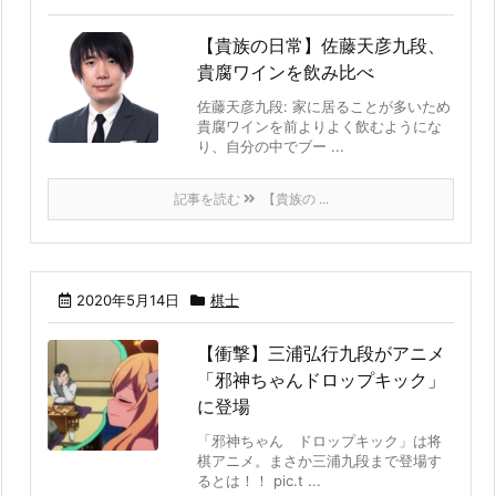
【貴族の日常】佐藤天彦九段、
貴腐ワインを飲み比べ
佐藤天彦九段: 家に居ることが多いため
貴腐ワインを前よりよく飲むようにな
り、自分の中でブー ...
記事を読む
【貴族の ...
2020年5月14日
棋士
【衝撃】三浦弘行九段がアニメ
「邪神ちゃんドロップキック」
に登場
「邪神ちゃん ドロップキック」は将
棋アニメ。まさか三浦九段まで登場す
るとは！！ pic.t ...