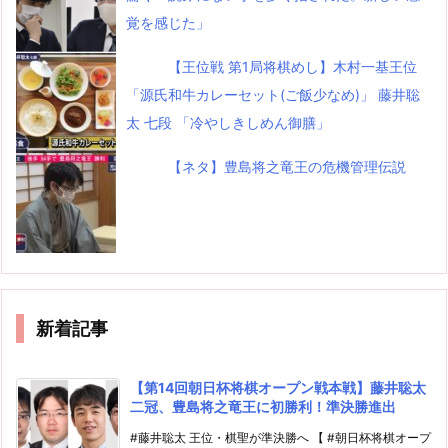
覚を感じた」
【王位戦 第1局将棋めし】木村一基王位
「源氏和牛カレーセット(ご飯少なめ)」 藤井聡
太 七段 「冷やしきしめん御膳」
【ネタ】豊島将之竜王の危機管理伝説
新着記事
【第14回朝日杯将棋オープン戦本戦】藤井聡太
二冠、豊島将之竜王に初勝利！準決勝進出
#藤井聡太 王位・棋聖が準決勝へ 【 #朝日杯将棋オープ