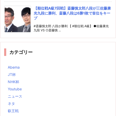
【順位戦A級7回戦】斎藤慎太郎八段が三佐藤康
光九段に勝利、斎藤八段は6勝1敗で首位をキー
プ
#斎藤慎太郎 八段が勝利 【 #順位戦 A級】 ●佐藤康光
九段 VS ○斎藤慎 ...
カテゴリー
Abema
JT杯
NHK杯
Youtube
ニュース
ネタ
叡王戦