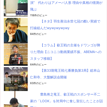
演” 代わりはアメーバ人形 理由や真相の憶測が
飛ぶ
118件のビュー
【ネタ】羽生善治永世七冠の酷い実績で
打線組んだwywywywywy
84件のビュー
【コラム】叡王戦の主催をドワンゴが降
りた理由【ニコニコ動画業績不振、ABEMAへの
スタッフ移籍】
64件のビュー
【第33期竜王戦七番勝負第3局】総本山
仁和寺、大盤解説会開催
63件のビュー
豊島将之竜王、叡王戦のスポンサー不二
家の「LOOK」を対局中に食し宣伝したことが話