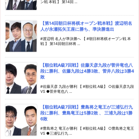
ン戦 本戦 】 第14回 ...
【第14回朝日杯将棋オープン戦本戦】渡辺明名
人が永瀬拓矢王座に勝ち、準決勝進出
#渡辺明 名人が準決勝へ 【 #朝日杯将棋オープン戦 本
戦 】 第14回朝日杯将 ...
【順位戦A級7回戦】佐藤天彦九段が菅井竜也八
段に勝利、佐藤九段は4勝3敗、菅井八段は3勝4
敗
#佐藤天彦 九段が勝利 【 #順位戦 A級】 ○佐藤天彦九段
VS ●菅井竜也八 ...
【順位戦A級7回戦】豊島将之竜王が三浦弘行九
段に勝利、豊島竜王は5勝2敗 、 三浦九段は1勝
6敗
#豊島将之 竜王が勝利 【 #順位戦 A級】 ○豊島将之竜王
VS ●三浦弘行九 ...