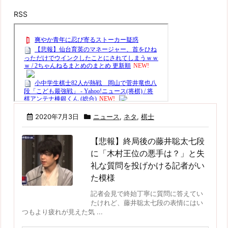
RSS
2020年7月3日
ニュース
,
ネタ
,
棋士
【悲報】終局後の藤井聡太七段
に「木村王位の悪手は？」と失
礼な質問を投げかける記者がい
た模様
記者会見で終始丁寧に質問に答えてい
たけれど、藤井聡太七段の表情にはい
つもより疲れが見えた気 ...