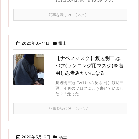
2020/06/12(金) 19:18:39 ID:S ...
記事を読む
【ネタ】 ...
2020年6月11日
棋士
【ナベノマスク】渡辺明三冠、
バフ(ランニング用マスク)を着
用し忍者みたいになる
渡辺明三冠 Twitterの反応 村）渡辺三
冠、４月のブログにこう書いていまし
た→「走った ...
記事を読む
【ナベノ ...
2020年5月19日
棋士