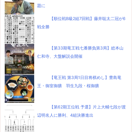
題に
【順位戦B級2組7回戦】藤井聡太二冠が6
戦全勝
【第33期竜王戦七番勝負第3局】総本山
仁和寺、大盤解説会開催
【竜王戦 第3局1日目将棋めし】豊島竜
王・御室御膳 羽生九段・桜御膳
【第62期王位戦 予選】片上大輔七段が渡
辺明名人に勝利、4組決勝進出