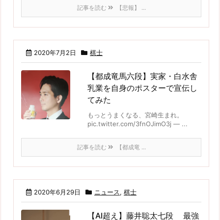
記事を読む
【悲報】 ...
2020年7月2日
棋士
【都成竜馬六段】実家・白水舎
乳業を自身のポスターで宣伝し
てみた
もっとうまくなる、宮崎生まれ。
pic.twitter.com/3fnOJimO3j — ...
記事を読む
【都成竜 ...
2020年6月29日
ニュース
,
棋士
【AI超え】藤井聡太七段 最強