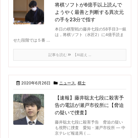
将棋ソフトが6億手以上読んで
ようやく最善と判断する異次元
の手を23分で指す
本日の棋聖戦の藤井七段の58手目3一銀
は，将棋ソフト（水匠2）に4億手読ま
せた段階では５番 ...
記事を読む
【AI超え ...
2020年6月26日
ニュース
,
棋士
【速報】藤井聡太七段に殺害予
告の電話が瀬戸市役所に【脅迫
の疑いで捜査】
藤井聡太七段に殺害予告 脅迫の疑い
も視野に捜査 愛知・瀬戸市役所 — 中
京テレビ報道局 ( ...