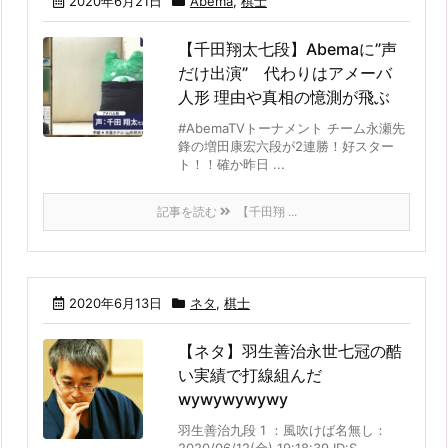
2020年6月21日
Abema
,
棋士
【千田翔太七段】Abemaに”声
だけ出演” 代わりはアメーバ
人形 理由や真相の憶測が飛ぶ
#AbemaTVトーナメント チーム永瀬先
鋒の増田康宏六段が2連勝！好スター
ト！！確か昨日 ...
記事を読む
【千田翔 ...
2020年6月13日
ネタ
,
棋士
【ネタ】羽生善治永世七冠の酷
い実績で打線組んだ
wywywywywy
羽生善治九段 1 ：風吹けば名無し：