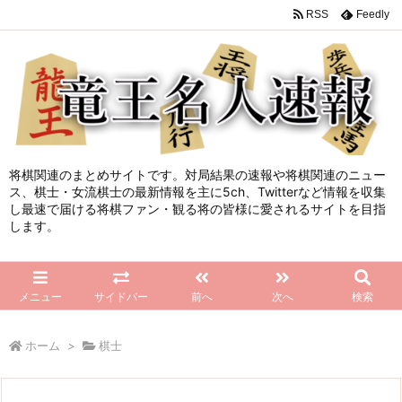
RSS
Feedly
将棋関連のまとめサイトです。対局結果の速報や将棋関連のニュー
ス、棋士・女流棋士の最新情報を主に5ch、Twitterなど情報を収集
し最速で届ける将棋ファン・観る将の皆様に愛されるサイトを目指
します。
メニュー
サイドバー
前へ
次へ
検索
ホーム
>
棋士