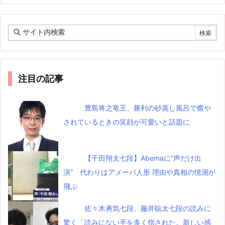
注目の記事
豊島将之竜王、勝利の砂蒸し風呂で癒や
されているときの笑顔が可愛いと話題に
【千田翔太七段】Abemaに”声だけ出
演” 代わりはアメーバ人形 理由や真相の憶測が
飛ぶ
佐々木勇気七段、藤井聡太七段の読みに
驚く「読みにない手を多く指された。新しい感