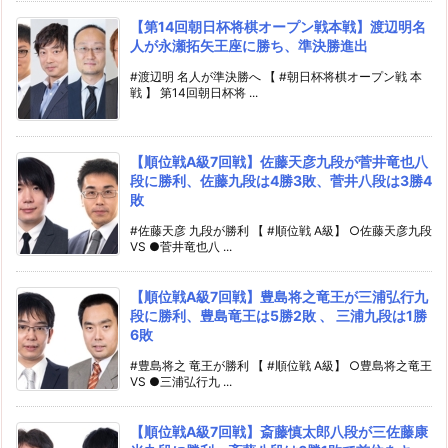
【第14回朝日杯将棋オープン戦本戦】渡辺明名
人が永瀬拓矢王座に勝ち、準決勝進出
#渡辺明 名人が準決勝へ 【 #朝日杯将棋オープン戦 本
戦 】 第14回朝日杯将 ...
【順位戦A級7回戦】佐藤天彦九段が菅井竜也八
段に勝利、佐藤九段は4勝3敗、菅井八段は3勝4
敗
#佐藤天彦 九段が勝利 【 #順位戦 A級】 ○佐藤天彦九段
VS ●菅井竜也八 ...
【順位戦A級7回戦】豊島将之竜王が三浦弘行九
段に勝利、豊島竜王は5勝2敗 、 三浦九段は1勝
6敗
#豊島将之 竜王が勝利 【 #順位戦 A級】 ○豊島将之竜王
VS ●三浦弘行九 ...
【順位戦A級7回戦】斎藤慎太郎八段が三佐藤康