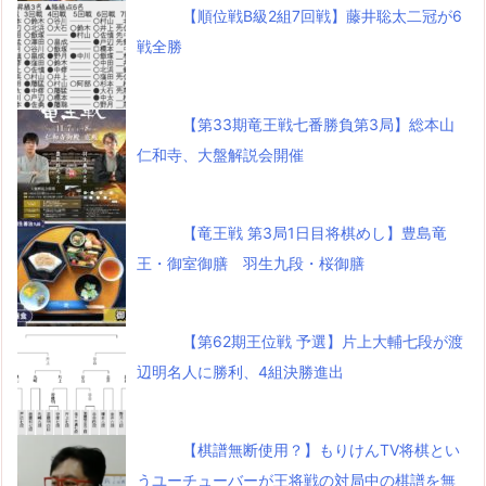
【順位戦B級2組7回戦】藤井聡太二冠が6
戦全勝
【第33期竜王戦七番勝負第3局】総本山
仁和寺、大盤解説会開催
【竜王戦 第3局1日目将棋めし】豊島竜
王・御室御膳 羽生九段・桜御膳
【第62期王位戦 予選】片上大輔七段が渡
辺明名人に勝利、4組決勝進出
【棋譜無断使用？】もりけんTV将棋とい
うユーチューバーが王将戦の対局中の棋譜を無