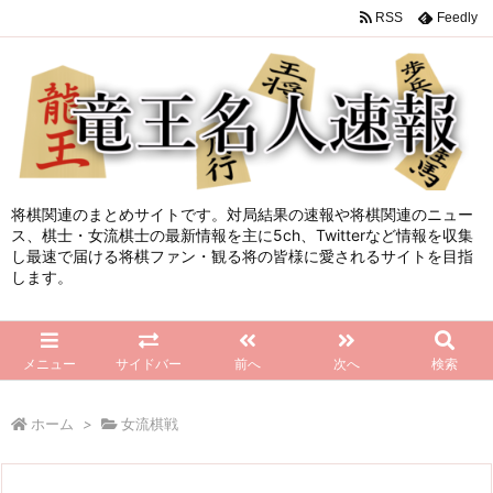
RSS
Feedly
将棋関連のまとめサイトです。対局結果の速報や将棋関連のニュー
ス、棋士・女流棋士の最新情報を主に5ch、Twitterなど情報を収集
し最速で届ける将棋ファン・観る将の皆様に愛されるサイトを目指
します。
メニュー
サイドバー
前へ
次へ
検索
ホーム
>
女流棋戦