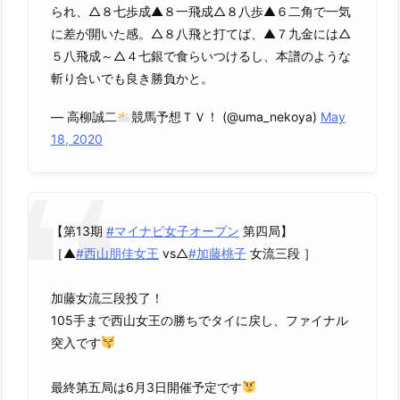
られ、△８七歩成▲８一飛成△８八歩▲６二角で一気
に差が開いた感。△８八飛と打てば、▲７九金には△
５八飛成～△４七銀で食らいつけるし、本譜のような
斬り合いでも良き勝負かと。
— 高柳誠二
競馬予想ＴＶ！ (@uma_nekoya)
May
18, 2020
【第13期
#マイナビ女子オープン
第四局】
［▲
#西山朋佳女王
vs△
#加藤桃子
女流三段 ］
加藤女流三段投了！
105手まで西山女王の勝ちでタイに戻し、ファイナル
突入です
最終第五局は6月3日開催予定です