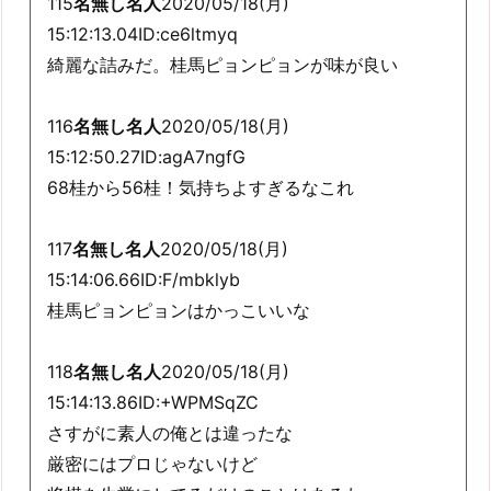
115
名無し名人
2020/05/18(月)
15:12:13.04ID:ce6ltmyq
綺麗な詰みだ。桂馬ピョンピョンが味が良い
116
名無し名人
2020/05/18(月)
15:12:50.27ID:agA7ngfG
68桂から56桂！気持ちよすぎるなこれ
117
名無し名人
2020/05/18(月)
15:14:06.66ID:F/mbklyb
桂馬ピョンピョンはかっこいいな
118
名無し名人
2020/05/18(月)
15:14:13.86ID:+WPMSqZC
さすがに素人の俺とは違ったな
厳密にはプロじゃないけど