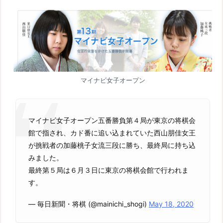
マイナビ女子オープン
マイナビ女子オープン五番勝負第４局が東京の将棋会
館で指され、カド番に追い込まれていた西山朋佳女王
が挑戦者の加藤桃子女流三段に勝ち、最終局に持ち込
みました。
最終第５局は６月３日に東京の将棋会館で行われま
す。
— 毎日新聞・将棋 (@mainichi_shogi)
May 18, 2020