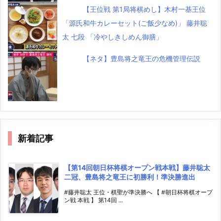
【王位戦 第1局将棋めし】木村一基王位
「源氏和牛カレーセット(ご飯少なめ)」 藤井聡
太 七段 「冷やしきしめん御膳」
【ネタ】豊島将之竜王の危機管理伝説
新着記事
【第14回朝日杯将棋オープン戦本戦】藤井聡太
二冠、豊島将之竜王に初勝利！準決勝進出
#藤井聡太 王位・棋聖が準決勝へ 【 #朝日杯将棋オープ
ン戦 本戦 】 第14回 ...