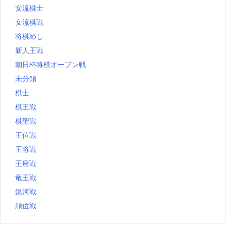
女流棋士
女流棋戦
将棋めし
新人王戦
朝日杯将棋オープン戦
未分類
棋士
棋王戦
棋聖戦
王位戦
王将戦
王座戦
竜王戦
銀河戦
順位戦