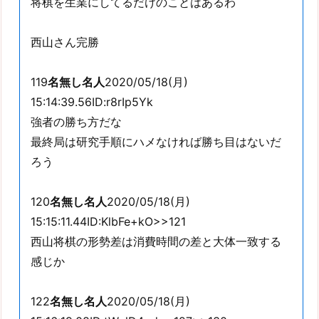
将棋を生業にしてるだけのことはあるわ
西山さん完勝
119
名無し名人
2020/05/18(月)
15:14:39.56ID:r8rIp5Yk
強者の勝ち方だな
最終局は研究手順にハメなければ勝ち目はないだ
ろう
120
名無し名人
2020/05/18(月)
15:15:11.44ID:KlbFe+kO>>121
西山将棋の形勢差は消費時間の差と大体一致する
感じか
122
名無し名人
2020/05/18(月)