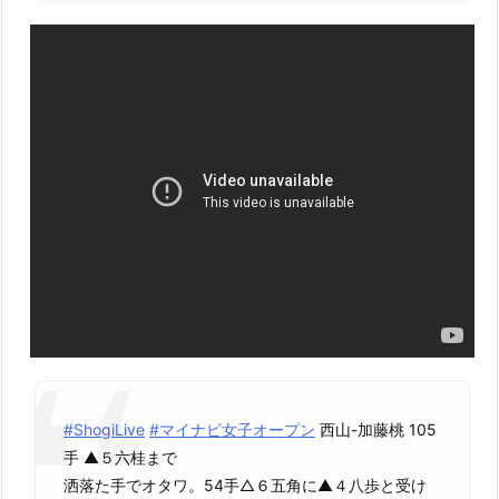
#ShogiLive
#マイナビ女子オープン
西山-加藤桃 105
手 ▲５六桂まで
洒落た手でオタワ。54手△６五角に▲４八歩と受け