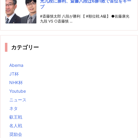
光九段に勝利、斎藤八段は6勝1敗で首位をキー
プ
#斎藤慎太郎 八段が勝利 【 #順位戦 A級】 ●佐藤康光
九段 VS ○斎藤慎 ...
カテゴリー
Abema
JT杯
NHK杯
Youtube
ニュース
ネタ
叡王戦
名人戦
奨励会