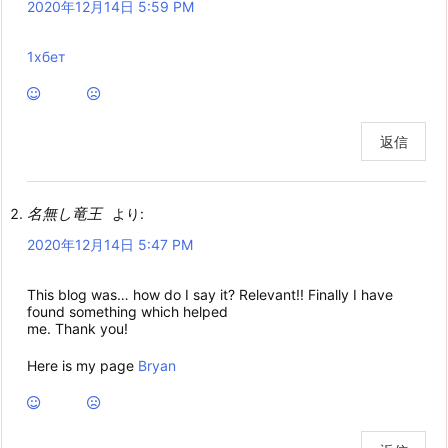
2020年12月14日 5:59 PM
1хбет
返信
名無し竜王
より:
2020年12月14日 5:47 PM
This blog was… how do I say it? Relevant!! Finally I have
found something which helped
me. Thank you!
Here is my page
Bryan