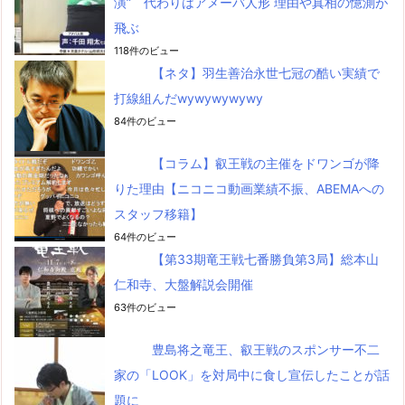
演” 代わりはアメーバ人形 理由や真相の憶測が
飛ぶ
118件のビュー
【ネタ】羽生善治永世七冠の酷い実績で
打線組んだwywywywywy
84件のビュー
【コラム】叡王戦の主催をドワンゴが降
りた理由【ニコニコ動画業績不振、ABEMAへの
スタッフ移籍】
64件のビュー
【第33期竜王戦七番勝負第3局】総本山
仁和寺、大盤解説会開催
63件のビュー
豊島将之竜王、叡王戦のスポンサー不二
家の「LOOK」を対局中に食し宣伝したことが話
題に