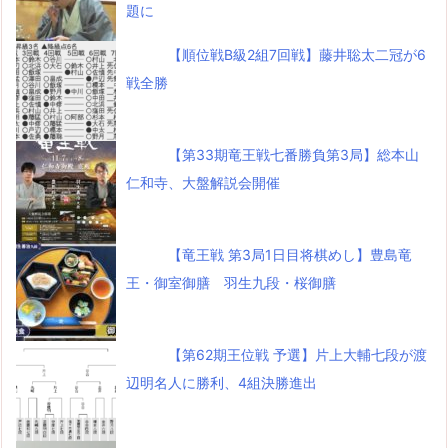
題に
【順位戦B級2組7回戦】藤井聡太二冠が6
戦全勝
【第33期竜王戦七番勝負第3局】総本山
仁和寺、大盤解説会開催
【竜王戦 第3局1日目将棋めし】豊島竜
王・御室御膳 羽生九段・桜御膳
【第62期王位戦 予選】片上大輔七段が渡
辺明名人に勝利、4組決勝進出