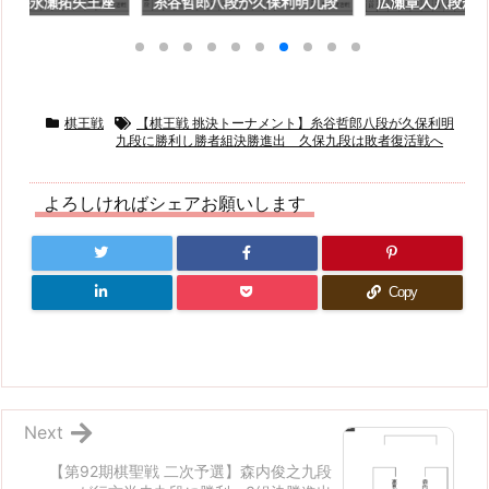
八段が永瀬拓矢王座
糸谷哲郎八段が久保利明九段
広瀬章人八段が
広瀬八段は勝者組決
に勝利し勝者組決勝進出 久
に勝利、ベスト4
永瀬王座は敗者復活
保九段は敗者復活戦へ
棋王戦
【棋王戦 挑決トーナメント】糸谷哲郎八段が久保利明
九段に勝利し勝者組決勝進出 久保九段は敗者復活戦へ
よろしければシェアお願いします
Copy
Next
【第92期棋聖戦 二次予選】森内俊之九段