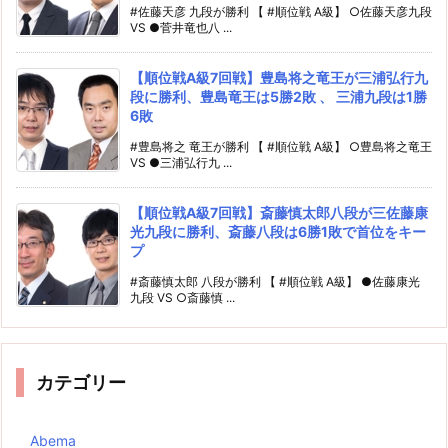
#佐藤天彦 九段が勝利 【 #順位戦 A級】 ○佐藤天彦九段
VS ●菅井竜也八 ...
【順位戦A級7回戦】豊島将之竜王が三浦弘行九
段に勝利、豊島竜王は5勝2敗 、 三浦九段は1勝
6敗
#豊島将之 竜王が勝利 【 #順位戦 A級】 ○豊島将之竜王
VS ●三浦弘行九 ...
【順位戦A級7回戦】斎藤慎太郎八段が三佐藤康
光九段に勝利、斎藤八段は6勝1敗で首位をキー
プ
#斎藤慎太郎 八段が勝利 【 #順位戦 A級】 ●佐藤康光
九段 VS ○斎藤慎 ...
カテゴリー
Abema