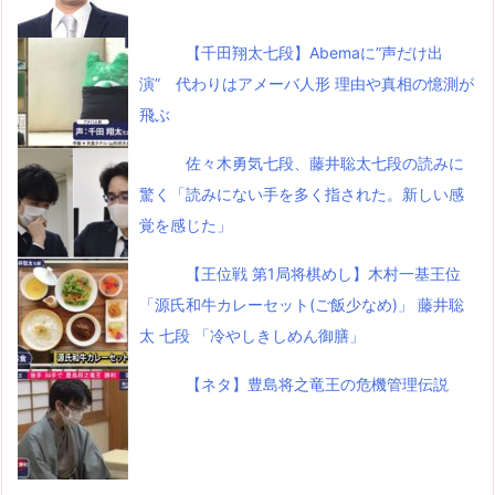
【千田翔太七段】Abemaに”声だけ出
演” 代わりはアメーバ人形 理由や真相の憶測が
飛ぶ
佐々木勇気七段、藤井聡太七段の読みに
驚く「読みにない手を多く指された。新しい感
覚を感じた」
【王位戦 第1局将棋めし】木村一基王位
「源氏和牛カレーセット(ご飯少なめ)」 藤井聡
太 七段 「冷やしきしめん御膳」
【ネタ】豊島将之竜王の危機管理伝説