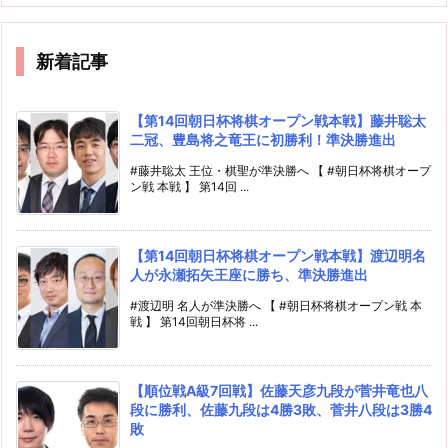
新着記事
【第14回朝日杯将棋オープン戦本戦】藤井聡太
二冠、豊島将之竜王に初勝利！準決勝進出
#藤井聡太 王位・棋聖が準決勝へ 【 #朝日杯将棋オープ
ン戦 本戦 】 第14回 ...
【第14回朝日杯将棋オープン戦本戦】渡辺明名
人が永瀬拓矢王座に勝ち、準決勝進出
#渡辺明 名人が準決勝へ 【 #朝日杯将棋オープン戦 本
戦 】 第14回朝日杯将 ...
【順位戦A級7回戦】佐藤天彦九段が菅井竜也八
段に勝利、佐藤九段は4勝3敗、菅井八段は3勝4
敗