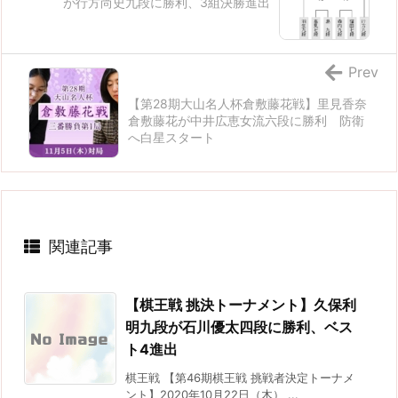
が行方尚史九段に勝利、3組決勝進出
Prev
【第28期大山名人杯倉敷藤花戦】里見香奈
倉敷藤花が中井広恵女流六段に勝利 防衛
へ白星スタート
関連記事
【棋王戦 挑決トーナメント】久保利
明九段が石川優太四段に勝利、ベス
ト4進出
棋王戦 【第46期棋王戦 挑戦者決定トーナメ
ント】2020年10月22日（木） ...