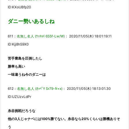
ID:KXoUBfp20
ダニー勢いあるしね
611：
名無し名人 (ﾜｯﾁｮｲ 655f-Lw/W)
： 2020/11/05(木) 18:01:19.11
ID:Kjj8h59X0
苦手豊島を圧倒したし
勝率も高い
一味違うね今のダニーは
612：
名無し名人 (ｵｯﾍﾟｹ Sr79-fr+x)
： 2020/11/05(木) 18:13:01.30
ID:UZUzvLdPr
糸谷挑戦だろうな
他の3人じゃナベには100%勝てない。糸谷なら20%くらいは勝機ありそ
う