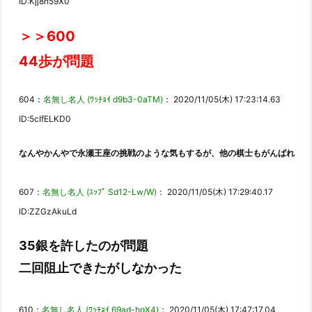
ID:Kjj8h59X0
＞＞600
44歩が問題
604：
名無し名人 (ﾜｯﾁｮｲ d9b3-0aTM)
： 2020/11/05(木) 17:23:14.63
ID:5cIfELKD0
なんやかんやで永瀬王座の挑戦のような気もするが、他の棋士もがんばれ
607：
名無し名人 (ｽｯﾌﾟ Sd12-Lw/W)
： 2020/11/05(木) 17:29:40.17
ID:ZZGzAkuLd
35銀を許したのが問題
二回阻止できたがしなかった
610：
名無し名人 (ﾜｯﾁｮｲ 69ad-hqX4)
： 2020/11/05(木) 17:47:17.04