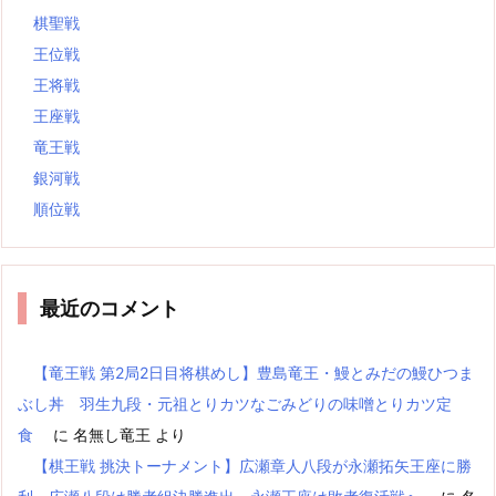
棋聖戦
王位戦
王将戦
王座戦
竜王戦
銀河戦
順位戦
最近のコメント
【竜王戦 第2局2日目将棋めし】豊島竜王・鰻とみだの鰻ひつま
ぶし丼 羽生九段・元祖とりカツなごみどりの味噌とりカツ定
食
に
名無し竜王
より
【棋王戦 挑決トーナメント】広瀬章人八段が永瀬拓矢王座に勝