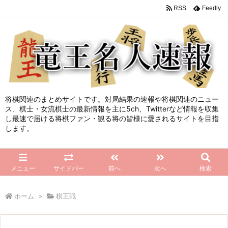
RSS
Feedly
将棋関連のまとめサイトです。対局結果の速報や将棋関連のニュー
ス、棋士・女流棋士の最新情報を主に5ch、Twitterなど情報を収集
し最速で届ける将棋ファン・観る将の皆様に愛されるサイトを目指
します。
メニュー
サイドバー
前へ
次へ
検索
ホーム
>
棋王戦