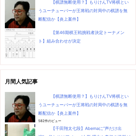
【棋譜無断使用？】もりけんTV将棋とい
うユーチューバーが王将戦の対局中の棋譜を無
断配信か【炎上案件】
【第46期棋王戦挑戦者決定トーナメン
ト】組み合わせが決定
月間人気記事
【棋譜無断使用？】もりけんTV将棋とい
うユーチューバーが王将戦の対局中の棋譜を無
断配信か【炎上案件】
582件のビュー
【千田翔太七段】Abemaに”声だけ出