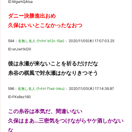
ID:MgwhQAtsa
ダニー決勝進出おめ
久保はいいとこなかったなおつ
594：
名無し名人 (ﾜｯﾁｮｲ b12c-I5ai)
： 2020/11/05(木) 17:07:03.25
ID:xnJwt1kD0
後は永瀬が来ないことを祈るだけだな
糸谷の棋風で対永瀬はかなりきつそう
596：
名無し名人 (ﾜｯﾁｮｲ f1ad-/nku)
： 2020/11/05(木) 17:14:36.87
ID:FKs6ez160
この糸谷は本気だ、間違いない
久保はまあ…三密気をつけながらヤケ酒しかない
な