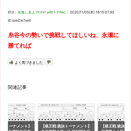
613：
名無し名人 (ﾜｯﾁｮｲ a901-t1Nk)
： 2020/11/05(木) 18:15:07.93
ID:sxeZw7xe0
糸谷今の勢いで挑戦してほしいね、永瀬に
勝てれば
よく気づきました
関連記事
挑決トーナメント】
【棋王戦 挑決トーナメント】
【棋王戦 挑決ト