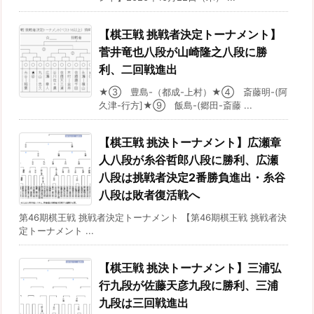
【棋王戦 挑戦者決定トーナメント】
菅井竜也八段が山崎隆之八段に勝
利、二回戦進出
★③ 豊島-（都成-上村）★④ 斎藤明-(阿
久津-行方]★⑨ 飯島-(郷田-斎藤 ...
【棋王戦 挑決トーナメント】広瀬章
人八段が糸谷哲郎八段に勝利、広瀬
八段は挑戦者決定2番勝負進出・糸谷
八段は敗者復活戦へ
第46期棋王戦 挑戦者決定トーナメント 【第46期棋王戦 挑戦者決
定トーナメント ...
【棋王戦 挑決トーナメント】三浦弘
行九段が佐藤天彦九段に勝利、三浦
九段は三回戦進出