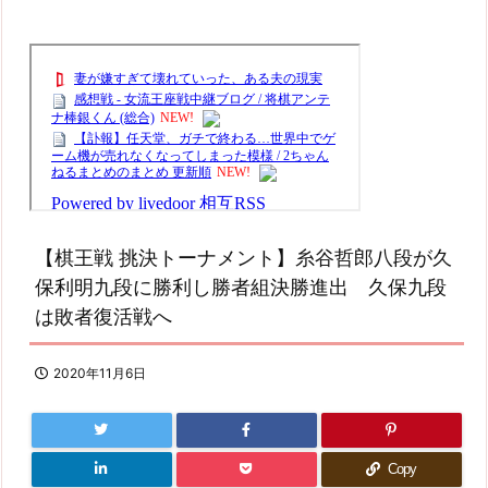
【棋王戦 挑決トーナメント】糸谷哲郎八段が久
保利明九段に勝利し勝者組決勝進出 久保九段
は敗者復活戦へ
2020年11月6日
Copy