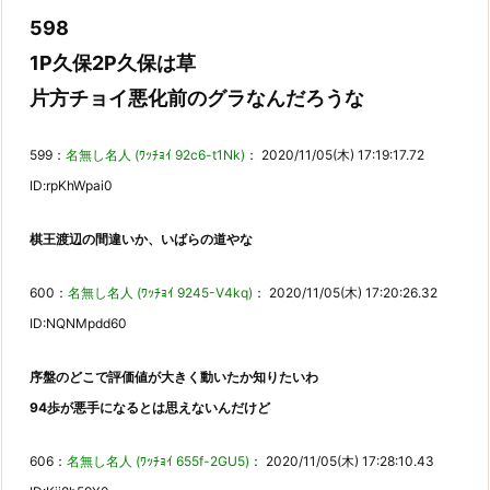
598
1P久保2P久保は草
片方チョイ悪化前のグラなんだろうな
599：
名無し名人 (ﾜｯﾁｮｲ 92c6-t1Nk)
： 2020/11/05(木) 17:19:17.72
ID:rpKhWpai0
棋王渡辺の間違いか、いばらの道やな
600：
名無し名人 (ﾜｯﾁｮｲ 9245-V4kq)
： 2020/11/05(木) 17:20:26.32
ID:NQNMpdd60
序盤のどこで評価値が大きく動いたか知りたいわ
94歩が悪手になるとは思えないんだけど
606：
名無し名人 (ﾜｯﾁｮｲ 655f-2GU5)
： 2020/11/05(木) 17:28:10.43