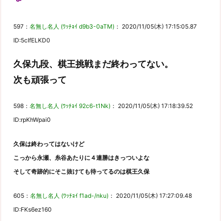
597：
名無し名人 (ﾜｯﾁｮｲ d9b3-0aTM)
： 2020/11/05(木) 17:15:05.87
ID:5cIfELKD0
久保九段、棋王挑戦まだ終わってない。
次も頑張って
598：
名無し名人 (ﾜｯﾁｮｲ 92c6-t1Nk)
： 2020/11/05(木) 17:18:39.52
ID:rpKhWpai0
久保は終わってはないけど
こっから永瀬、糸谷あたりに４連勝はきっついよな
そして奇跡的にそこ抜けても待ってるのは棋王久保
605：
名無し名人 (ﾜｯﾁｮｲ f1ad-/nku)
： 2020/11/05(木) 17:27:09.48
ID:FKs6ez160